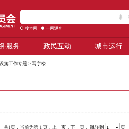
搜本网
一网通查
务服务
政民互动
城市运行
设施工作专题
>
写字楼
共1页，当前为第
1 页，
上一页
，
下一页
，
跳转到
页