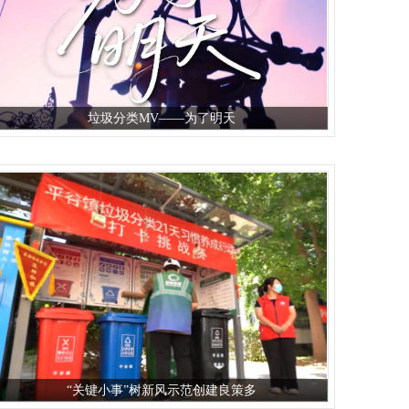
垃圾分类MV——为了明天
“关键小事”树新风示范创建良策多