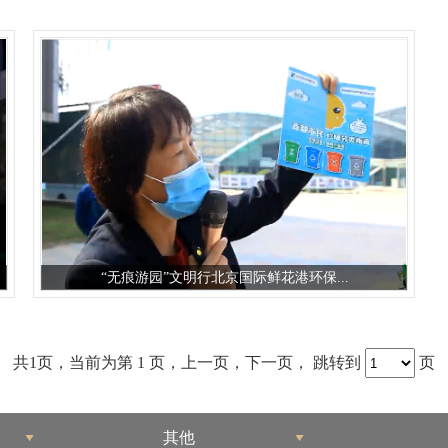
“无痕游园”文明行北京国际鲜花港环保...
共1页，当前为第
1 页，
上一页
，
下一页
，
跳转到
页
其他