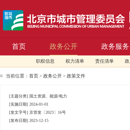
首页
政务公开
政务服务
职权信息
权力清单
责任清单
政
当前位置：
首页
>
政务公开
>
政策文件
[主题分类]
国土资源、能源/电力
[实施日期]
2024-01-01
[发文字号]
京管发
〔2023〕
16号
[发布日期]
2023-12-15