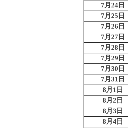
7月24日
7月25日
7月26日
7月27日
7月28日
7月29日
7月30日
7月31日
8月1日
8月2日
8月3日
8月4日