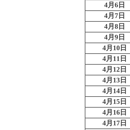
4月6日
4月7日
4月8日
4月9日
4月10日
4月11日
4月12日
4月13日
4月14日
4月15日
4月16日
4月17日