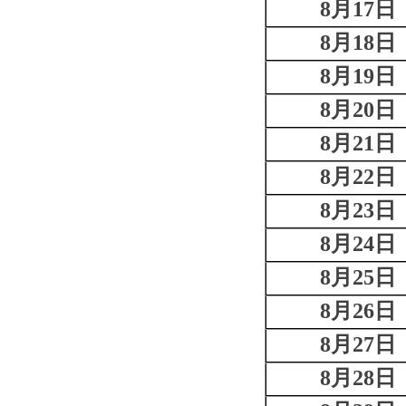
8月17日
8月18日
8月19日
8月20日
8月21日
8月22日
8月23日
8月24日
8月25日
8月26日
8月27日
8月28日