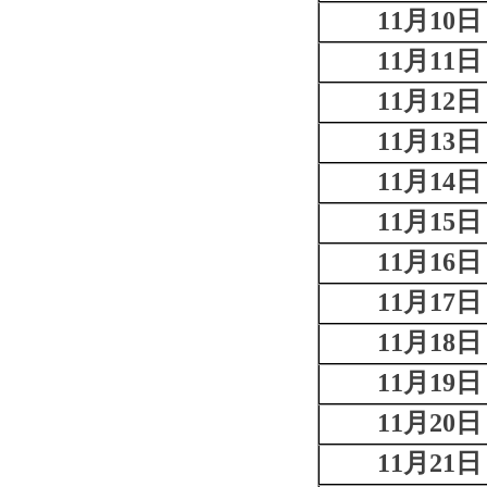
11月10日
11月11日
11月12日
11月13日
11月14日
11月15日
11月16日
11月17日
11月18日
11月19日
11月20日
11月21日