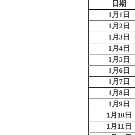
日期
1月1日
1月2日
1月3日
1月4日
1月5日
1月6日
1月7日
1月8日
1月9日
1月10日
1月11日