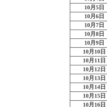
10月5日
10月6日
10月7日
10月8日
10月9日
10月10日
10月11日
10月12日
10月13日
10月14日
10月15日
10月16日