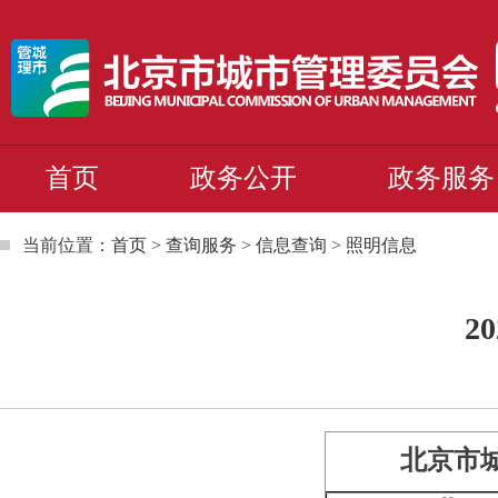
首页
政务公开
政务服务
当前位置：
首页
>
查询服务
>
信息查询
>
照明信息
2
北京市城