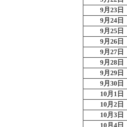
9月23日
9月24日
9月25日
9月26日
9月27日
9月28日
9月29日
9月30日
10月1日
10月2日
10月3日
10月4日