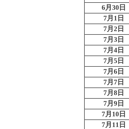
6月30日
7月1日
7月2日
7月3日
7月4日
7月5日
7月6日
7月7日
7月8日
7月9日
7月10日
7月11日