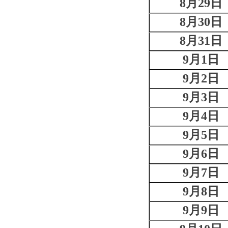
8月29日
8月30日
8月31日
9月1日
9月2日
9月3日
9月4日
9月5日
9月6日
9月7日
9月8日
9月9日