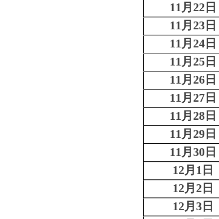
11月22日
11月23日
11月24日
11月25日
11月26日
11月27日
11月28日
11月29日
11月30日
12月1日
12月2日
12月3日