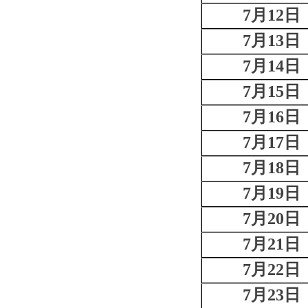
7月12日
7月13日
7月14日
7月15日
7月16日
7月17日
7月18日
7月19日
7月20日
7月21日
7月22日
7月23日