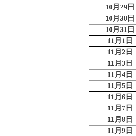
10月29日
10月30日
10月31日
11月1日
11月2日
11月3日
11月4日
11月5日
11月6日
11月7日
11月8日
11月9日