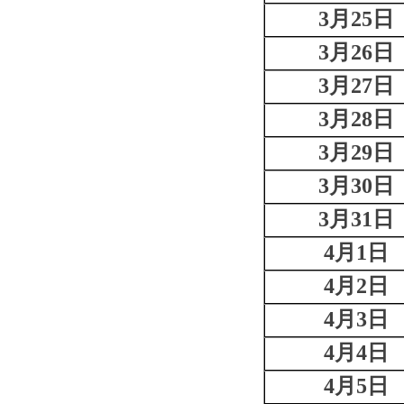
3月25日
3月26日
3月27日
3月28日
3月29日
3月30日
3月31日
4月1日
4月2日
4月3日
4月4日
4月5日