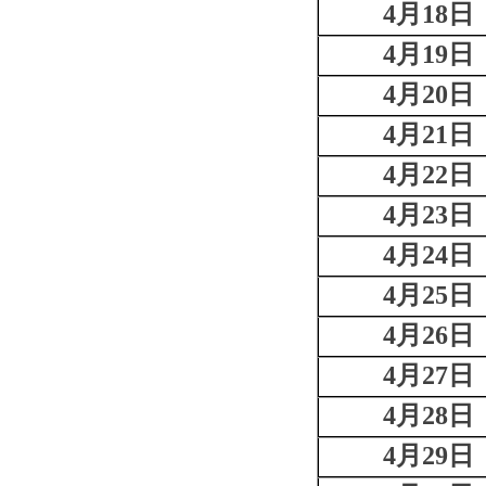
4月18日
4月19日
4月20日
4月21日
4月22日
4月23日
4月24日
4月25日
4月26日
4月27日
4月28日
4月29日