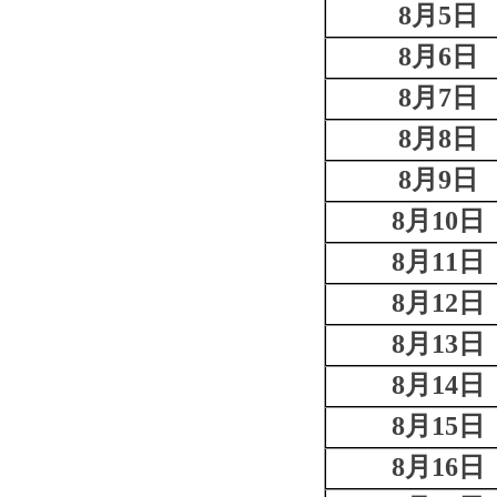
8月5日
8月6日
8月7日
8月8日
8月9日
8月10日
8月11日
8月12日
8月13日
8月14日
8月15日
8月16日